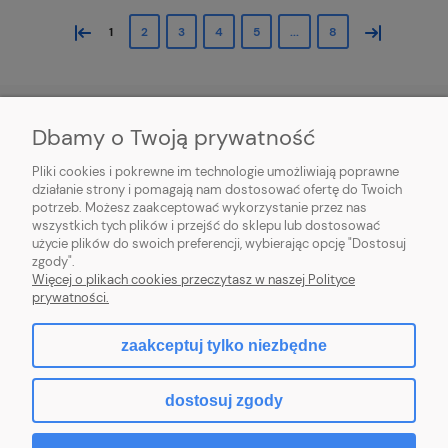
«
»
1
2
3
4
5
...
8
Dbamy o Twoją prywatność
HORTICENTER.PL
Pliki cookies i pokrewne im technologie umożliwiają poprawne
działanie strony i pomagają nam dostosować ofertę do Twoich
potrzeb. Możesz zaakceptować wykorzystanie przez nas
INFORMACJE ZAKUPOWE
wszystkich tych plików i przejść do sklepu lub dostosować
użycie plików do swoich preferencji, wybierając opcję "Dostosuj
MOJE KONTO
zgody".
Więcej o plikach cookies przeczytasz w naszej Polityce
prywatności.
zaakceptuj tylko niezbędne
pokaż pełną wersję strony
dostosuj zgody
Sklep internetowy Shoper.pl