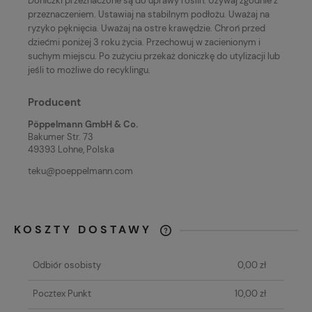
Doniczki przeznaczone są do uprawy roślin. Używaj zgodnie z
przeznaczeniem. Ustawiaj na stabilnym podłożu. Uważaj na
ryzyko pęknięcia. Uważaj na ostre krawędzie. Chroń przed
dziećmi poniżej 3 roku życia. Przechowuj w zacienionym i
suchym miejscu. Po zużyciu przekaż doniczkę do utylizacji lub
jeśli to możliwe do recyklingu.
Producent
Pöppelmann GmbH & Co.
Bakumer Str. 73
49393 Lohne, Polska
teku@poeppelmann.com
KOSZTY DOSTAWY
KAŻDE ZAMÓWIENIE O WARTOŚCI
POWYŻEJ 80 ZŁ WYSYŁAMY GRATIS!
Odbiór osobisty
0,00 zł
Pocztex Punkt
10,00 zł