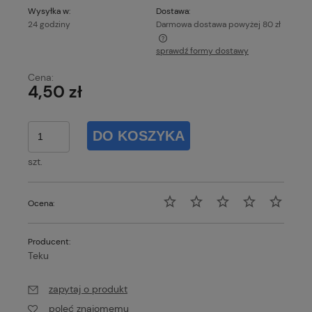
Wysyłka w:
Dostawa:
24 godziny
Darmowa dostawa powyżej 80 zł
sprawdź formy dostawy
Każde zamówienie o wartości powyżej 80 zł wysyłamy
gratis!
Cena:
4,50 zł
DO KOSZYKA
szt.
Ocena:
Producent:
Teku
zapytaj o produkt
poleć znajomemu