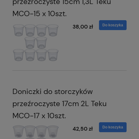
przeźroczyste 15cm 1,3L Teku
MCO-15 x 10szt.
Do koszyka
38,00 zł
Doniczki do storczyków
przeźroczyste 17cm 2L Teku
MCO-17 x 10szt.
Do koszyka
42,50 zł