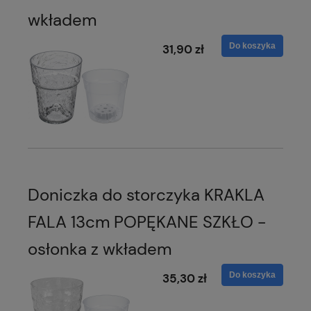
wkładem
Do koszyka
31,90 zł
Doniczka do storczyka KRAKLA
FALA 13cm POPĘKANE SZKŁO -
osłonka z wkładem
Do koszyka
35,30 zł