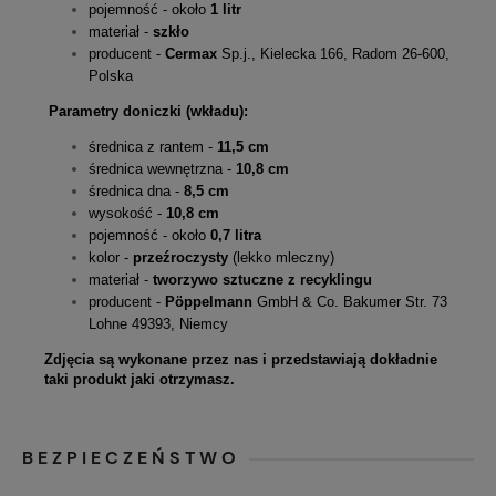
pojemność - około
1 litr
materiał -
szkło
producent -
Cermax
Sp.j., Kielecka 166, Radom 26-600,
Polska
Parametry doniczki (wkładu):
średnica z rantem -
11,5 cm
średnica wewnętrzna -
10,8 cm
średnica dna -
8,5 cm
wysokość -
10,8 cm
pojemność - około
0,7 litra
kolor -
przeźroczysty
(lekko mleczny)
materiał -
tworzywo sztuczne z recyklingu
producent -
Pöppelmann
GmbH & Co. Bakumer Str. 73
Lohne 49393, Niemcy
Zdjęcia są wykonane przez nas i przedstawiają dokładnie
taki produkt jaki otrzymasz.
BEZPIECZEŃSTWO