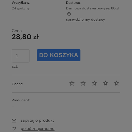
Wysyłka w:
Dostawa:
24 godziny
Darmowa dostawa powyżej 80 zł
sprawdź formy dostawy
Każde zamówienie o wartości powyżej 80 zł wysyłamy
gratis!
Cena:
28,80 zł
DO KOSZYKA
szt.
Ocena:
Producent:
-
zapytaj o produkt
poleć znajomemu