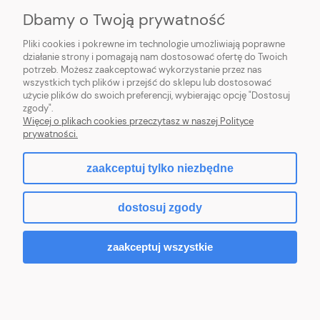
Dbamy o Twoją prywatność
HORTICENTER.PL
Pliki cookies i pokrewne im technologie umożliwiają poprawne
działanie strony i pomagają nam dostosować ofertę do Twoich
potrzeb. Możesz zaakceptować wykorzystanie przez nas
INFORMACJE ZAKUPOWE
wszystkich tych plików i przejść do sklepu lub dostosować
użycie plików do swoich preferencji, wybierając opcję "Dostosuj
MOJE KONTO
zgody".
Więcej o plikach cookies przeczytasz w naszej Polityce
prywatności.
zaakceptuj tylko niezbędne
pokaż pełną wersję strony
dostosuj zgody
Sklep internetowy Shoper.pl
zaakceptuj wszystkie