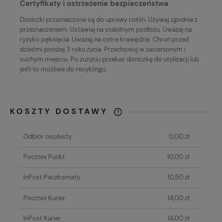
Certyfikaty i ostrzeżenie bezpieczeństwa
Doniczki przeznaczone są do uprawy roślin. Używaj zgodnie z
przeznaczeniem. Ustawiaj na stabilnym podłożu. Uważaj na
ryzyko pęknięcia. Uważaj na ostre krawędzie. Chroń przed
dziećmi poniżej 3 roku życia. Przechowuj w zacienionym i
suchym miejscu. Po zużyciu przekaż doniczkę do utylizacji lub
jeśli to możliwe do recyklingu.
KOSZTY DOSTAWY
KAŻDE ZAMÓWIENIE O WARTOŚCI
POWYŻEJ 80 ZŁ WYSYŁAMY GRATIS!
Odbiór osobisty
0,00 zł
Pocztex Punkt
10,00 zł
InPost Paczkomaty
10,50 zł
Pocztex Kurier
14,00 zł
InPost Kurier
14,00 zł