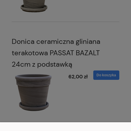
Donica ceramiczna gliniana
terakotowa PASSAT BAZALT
24cm z podstawką
Do koszyka
62,00 zł