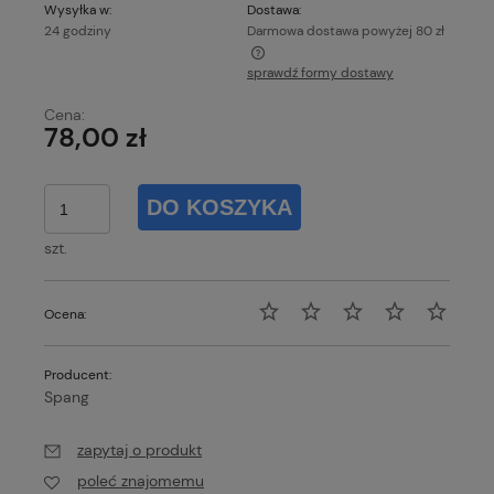
Wysyłka w:
Dostawa:
24 godziny
Darmowa dostawa powyżej 80 zł
sprawdź formy dostawy
Każde zamówienie o wartości powyżej 80 zł wysyłamy
gratis!
Cena:
78,00 zł
DO KOSZYKA
szt.
Ocena:
Producent:
Spang
zapytaj o produkt
poleć znajomemu