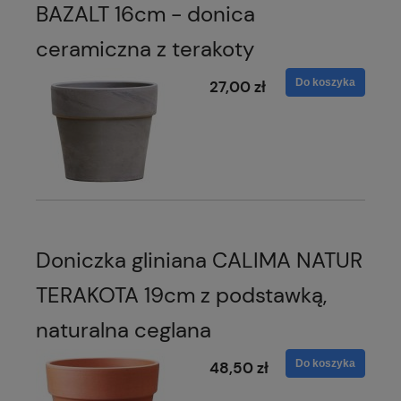
BAZALT 16cm - donica
ceramiczna z terakoty
Do koszyka
27,00 zł
Doniczka gliniana CALIMA NATUR
TERAKOTA 19cm z podstawką,
naturalna ceglana
Do koszyka
48,50 zł