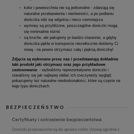
kolor i powierzchnia nie są jednorodne - zdarzają się
naturalne przebarwienia i nierówności, a po podlaniu
doniczka robi się wilgotna i nieco ciemniejsza
wymiary są przybliżone, poszczególne doniczki mogą
się minimalnie różnić
są kruche, ale pakujemy je bardzo starannie, a gdyby
doniczka pękła w transporcie niezwłocznie doślemy Ci
nową - na pewno otrzymasz całą i piękną doniczkę!
Zdjęcia są wykonane przez nas i przedstawiają dokładnie
taki produkt jaki otrzymasz oraz jego przykładowe
zastosowanie
. - wybraliśmy reprezentatywne doniczki i
staraliśmy się jak najlepiej oddać ich rzeczywisty wygląd;
pokazujemy też naturalne niedoskonałości, które są częste na
tego typu doniczkach.
BEZPIECZEŃSTWO
Certyfikaty i ostrzeżenie bezpieczeństwa
Doniczki przeznaczone są do uprawy roślin. Używaj zgodnie z