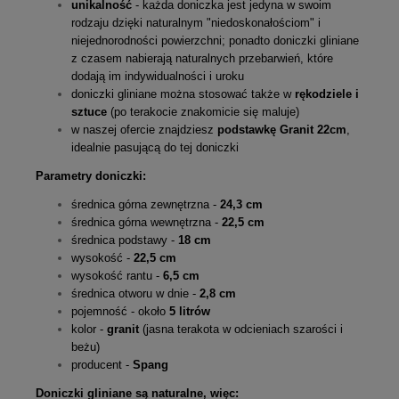
unikalność
- każda doniczka jest jedyna w swoim
rodzaju dzięki naturalnym "niedoskonałościom" i
niejednorodności powierzchni; ponadto doniczki gliniane
z czasem nabierają naturalnych przebarwień, które
dodają im indywidualności i uroku
doniczki gliniane można stosować także w
rękodziele i
sztuce
(po terakocie znakomicie się maluje)
w naszej ofercie znajdziesz
podstawkę Granit 22cm
,
idealnie pasującą do tej doniczki
Parametry doniczki:
średnica górna zewnętrzna -
24,3 cm
średnica górna wewnętrzna -
22,5 cm
średnica podstawy -
18 cm
wysokość -
22,5 cm
wysokość rantu -
6,5 cm
średnica otworu w dnie -
2,8 cm
pojemność - około
5 litrów
kolor -
granit
(jasna terakota w odcieniach szarości i
beżu)
producent -
Spang
Doniczki gliniane są naturalne, więc: