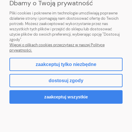
Dbamy o Twoją prywatność
Pliki cookies i pokrewne im technologie umożliwiają poprawne
działanie strony i pomagają nam dostosować ofertę do Twoich
potrzeb. Możesz zaakceptować wykorzystanie przez nas
wszystkich tych plików i przejść do sklepu lub dostosować
użycie plików do swoich preferencji, wybierając opcję "Dostosuj
zgody".
HORTICENTER.PL
Więcej o plikach cookies przeczytasz w naszej Polityce
prywatności.
INFORMACJE ZAKUPOWE
zaakceptuj tylko niezbędne
MOJE KONTO
dostosuj zgody
zaakceptuj wszystkie
pokaż pełną wersję strony
Sklep internetowy Shoper.pl