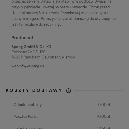
przeznaczeniem. Ustawiaj na stabilnym podłożu. Uważaj na
ryzyko pęknięcia. Uważaj na ostre krawędzie. Chroń przed
dziećmi poniżej 3 roku życia. Przechowuj w zacienionym i
suchym miejscu. Po zużyciu przekaż doniczkę do utylizacji lub
jeśli to możliwe do recyklingu.
Producent
Spang GmbH & Co. KG
Rheinstraße 113-120
56235 Ransbach-Baumbach, Niemcy
webinfo@spang.de
KOSZTY DOSTAWY
KAŻDE ZAMÓWIENIE O WARTOŚCI
POWYŻEJ 80 ZŁ WYSYŁAMY GRATIS!
Odbiór osobisty
0,00 zł
Pocztex Punkt
10,00 zł
InPost Paczkomaty
10,50 zł