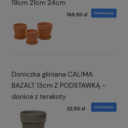
19cm 21cm 24cm
Do koszyka
165,50 zł
Doniczka gliniana CALIMA
BAZALT 13cm Z PODSTAWKĄ -
donica z terakoty
Do koszyka
22,50 zł