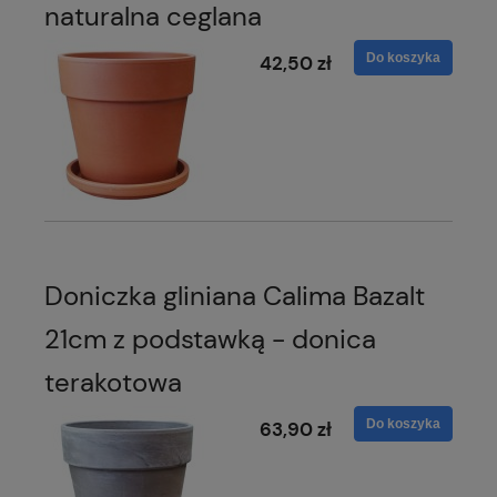
naturalna ceglana
Do koszyka
42,50 zł
Doniczka gliniana Calima Bazalt
21cm z podstawką - donica
terakotowa
Do koszyka
63,90 zł