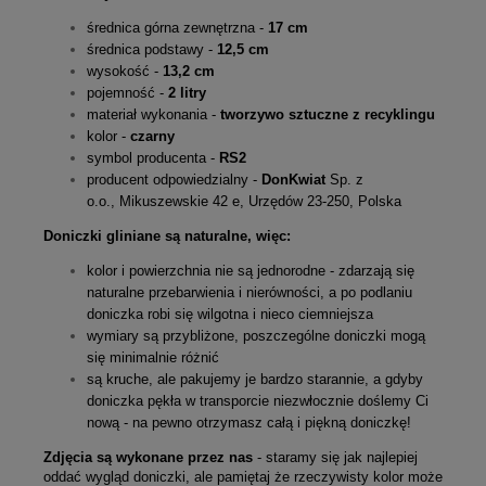
średnica górna zewnętrzna -
17 cm
średnica podstawy -
12,5 cm
wysokość -
13,2 cm
pojemność -
2 litry
materiał wykonania -
tworzywo sztuczne z recyklingu
kolor -
czarny
symbol producenta -
RS2
producent odpowiedzialny -
DonKwiat
Sp. z
o.o., Mikuszewskie 42 e, Urzędów 23-250, Polska
Doniczki gliniane są naturalne, więc:
kolor i powierzchnia nie są jednorodne - zdarzają się
naturalne przebarwienia i nierówności, a po podlaniu
doniczka robi się wilgotna i nieco ciemniejsza
wymiary są przybliżone, poszczególne doniczki mogą
się minimalnie różnić
są kruche, ale pakujemy je bardzo starannie, a gdyby
doniczka pękła w transporcie niezwłocznie doślemy Ci
nową - na pewno otrzymasz całą i piękną doniczkę!
Zdjęcia są wykonane przez nas
- staramy się jak najlepiej
oddać wygląd doniczki, ale pamiętaj że rzeczywisty kolor może