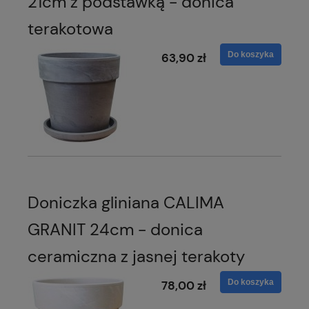
21cm z podstawką - donica
terakotowa
Do koszyka
63,90 zł
Doniczka gliniana CALIMA
GRANIT 24cm - donica
ceramiczna z jasnej terakoty
Do koszyka
78,00 zł