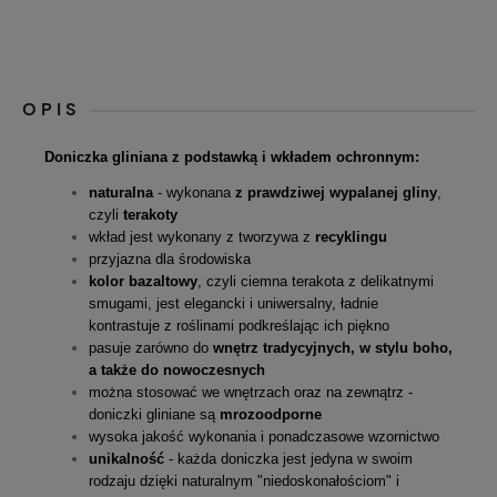
OPIS
Doniczka gliniana z podstawką i wkładem ochronnym:
naturalna
- wykonana
z prawdziwej wypalanej gliny
,
czyli
terakoty
wkład jest wykonany z tworzywa z
recyklingu
przyjazna dla środowiska
kolor bazaltowy
, czyli ciemna terakota z delikatnymi
smugami, jest elegancki i uniwersalny, ładnie
kontrastuje z roślinami podkreślając ich piękno
pasuje zarówno do
wnętrz tradycyjnych, w stylu boho,
a także do nowoczesnych
można stosować we wnętrzach oraz na zewnątrz -
doniczki gliniane są
mrozoodporne
wysoka jakość wykonania i ponadczasowe wzornictwo
unikalność
- każda doniczka jest jedyna w swoim
rodzaju dzięki naturalnym "niedoskonałościom" i