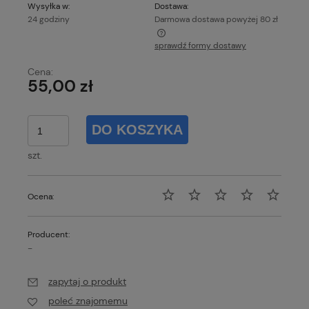
Wysyłka w:
Dostawa:
24 godziny
Darmowa dostawa powyżej 80 zł
sprawdź formy dostawy
Każde zamówienie o wartości powyżej 80 zł wysyłamy
gratis!
Cena:
55,00 zł
DO KOSZYKA
szt.
Ocena:
Producent:
-
zapytaj o produkt
poleć znajomemu