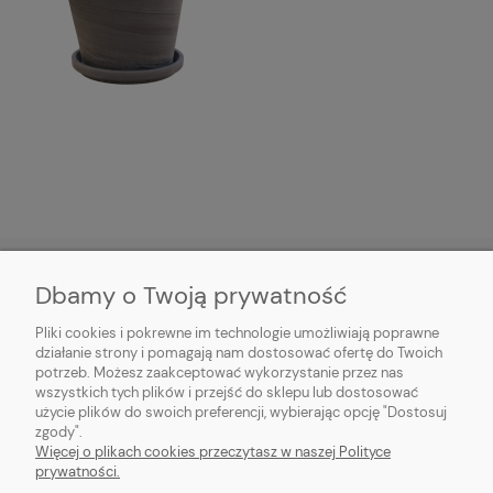
Dbamy o Twoją prywatność
HORTICENTER.PL
Pliki cookies i pokrewne im technologie umożliwiają poprawne
działanie strony i pomagają nam dostosować ofertę do Twoich
potrzeb. Możesz zaakceptować wykorzystanie przez nas
INFORMACJE ZAKUPOWE
wszystkich tych plików i przejść do sklepu lub dostosować
użycie plików do swoich preferencji, wybierając opcję "Dostosuj
MOJE KONTO
zgody".
Więcej o plikach cookies przeczytasz w naszej Polityce
prywatności.