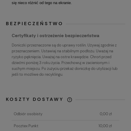
się nieco różnić od tego na ekranie.
BEZPIECZEŃSTWO
Certyfikaty i ostrzeżenie bezpieczeństwa
Doniczki przeznaczone są do uprawy roślin. Używaj zgodnie z
przeznaczeniem. Ustawiaj na stabilnym podłożu. Uważaj na
ryzyko pęknięcia. Uważaj na ostre krawędzie. Chroń przed
dziećmi poniżej 3 roku życia. Przechowuj w zacienionym i
suchym miejscu. Po zużyciu przekaż doniczkę do utylizacji lub
jeśli to możliwe do recyklingu.
KOSZTY DOSTAWY
KAŻDE ZAMÓWIENIE O WARTOŚCI
POWYŻEJ 80 ZŁ WYSYŁAMY GRATIS!
Odbiór osobisty
0,00 zł
Pocztex Punkt
10,00 zł