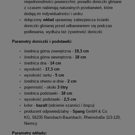
niejednorodności powierzchni; ponadto doniczki gliniane
z czasem nabierają naturalnych przebarwień, które
dodają im indywidualności i uroku
dołączony
wkład
uprawowy zabezpiecza ścianki
doniczki glinianej przed odbarwianiem się podczas
podlewania, wydłuża też żywotność doniczki
Parametry doniczki i podstawki:
średnica górna zewnętrzna -
19,3 cm
średnica górna wewnętrzna -
18 cm
średnica dna -
14 cm
wysokość -
17,3 cm
wysokość rantu -
5 cm
średnica otworu w dnie -
2 cm
pojemność - około
3 litry
średnica podstawki -
18 cm
wysokość podstawki -
2,5 cm
kolor -
bazalt
(odcienie szarości i brązu)
producent odpowiedzialny -
Spang
GmbH & Co.
KG, 56235 Ransbach-Baumbach, Rheinstraße 113-120,
Niemcy
Parametry wkładu: