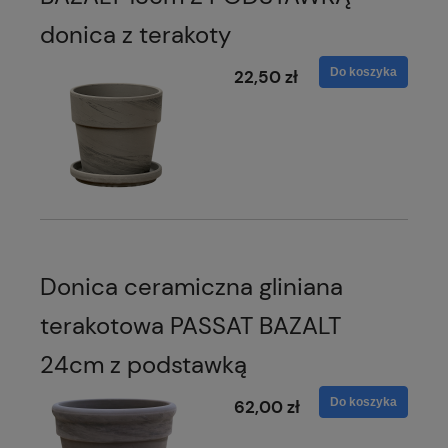
donica z terakoty
Do koszyka
22,50 zł
Donica ceramiczna gliniana
terakotowa PASSAT BAZALT
24cm z podstawką
Do koszyka
62,00 zł