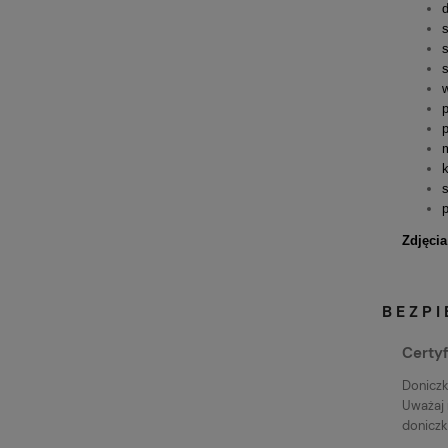
p
m
k
Zdjęcia
BEZP
Certyf
Doniczk
Uważaj 
doniczkę