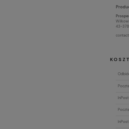
Produ
Prosperp
Wilkow
43-378 
contact
KOSZ
Odbiór
Poczte
InPos
Poczte
InPost