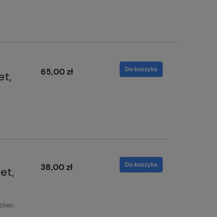
Do koszyka
65,00 zł
t,
Do koszyka
38,00 zł
et,
ctwo,