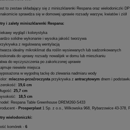
est to zestaw składający się z miniszklarenki Respana oraz wielodoniczki DP
znakomicie sprawdza się w domowej uprawie rozsady warzyw, kwiatów i ziół
ry i zalety miniszklarenki Respana:
ciekawy wygląd i kolorystyka
bardzo solidne wykonanie i wysoka jakość tworzywa
przykrywka z regulowaną wentylacją
stwarza idealny mikroklimat dla roślin wysiewanych lub sadzonkowanych
doskonała do uprawy rozsady nowalijek w domu lub mieszkaniu
łatwa do wyczyszczenia po zakończonej uprawie
ajmuje niewiele miejsca
wyposażona w wygodną tackę do zlewania nadmiaru wody
olor:
mleczno-przeźroczysta
przykrywka z
antracytowym
dnem i podstawk
szerokość:
19,6 cm
długość:
25,7 cm
wysokość:
18,5 cm
model: Respana Table Greenhouse DREM260-S433
producent -
Prosperplast
1 Sp. z o.o., Wilkowska 968, Rybarzowice 43-378, 
ry wielodoniczki:
ilość komórek -
6