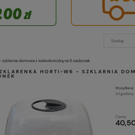
 szklarnia domowa z wielodoniczką na 6 sadzonek
SZKLARENKA HORTI-W6 - SZKLARNIA DO
ONEK
Wysyłka w:
24 godziny
Każde zamówienie
Cena:
zł wysyłamy grati
40,50