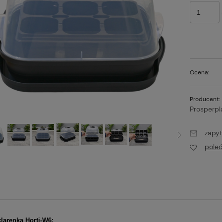
Ocena:
Producent:
Prosperpl
zapyt
pole
larenka Horti-W6: