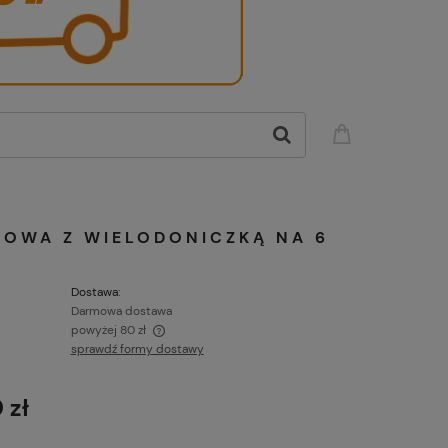
MOWA Z WIELODONICZKĄ NA 6
Dostawa:
Darmowa dostawa
powyżej 80 zł
sprawdź formy dostawy
 o wartości powyżej 80
s!
 zł