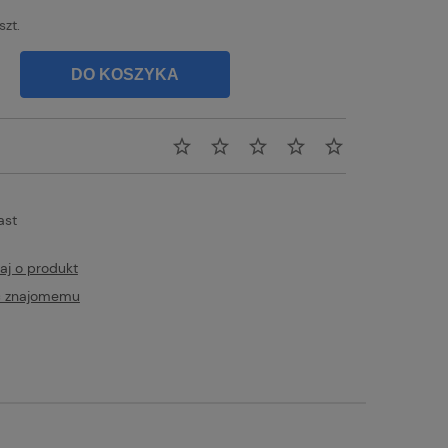
szt.
DO KOSZYKA
ast
aj o produkt
ć znajomemu