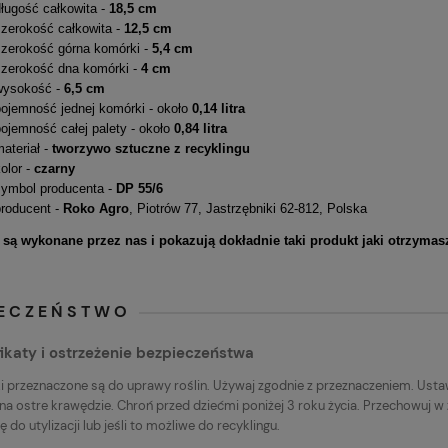
długość całkowita -
18,5 cm
szerokość całkowita -
12,5 cm
szerokość górna komórki -
5,4 cm
szerokość dna komórki -
4 cm
wysokość -
6,5 cm
pojemność jednej komórki - około
0,14 litra
ojemność całej palety - około
0,84 litra
ateriał -
tworzywo sztuczne z recyklingu
olor -
czarny
symbol producenta -
DP 55/6
producent -
Roko Agro
, Piotrów 77, Jastrzębniki 62-812, Polska
 są wykonane przez nas i pokazują dokładnie taki produkt jaki otrzymas
IECZEŃSTWO
ikaty i ostrzeżenie bezpieczeństwa
i przeznaczone są do uprawy roślin. Używaj zgodnie z przeznaczeniem. Ustaw
na ostre krawędzie. Chroń przed dziećmi poniżej 3 roku życia. Przechowuj w
 do utylizacji lub jeśli to możliwe do recyklingu.