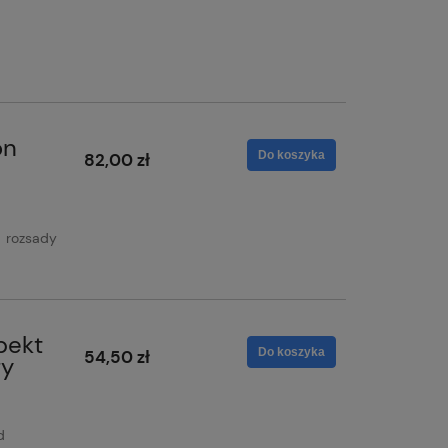
on
Do koszyka
82,00 zł
 rozsady
pekt
Do koszyka
54,50 zł
fy
d