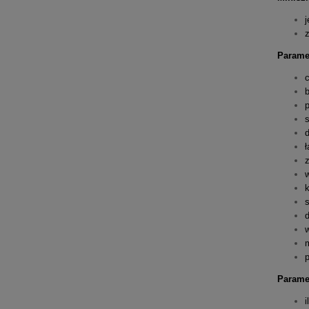
j
Paramet
z
k
Paramet