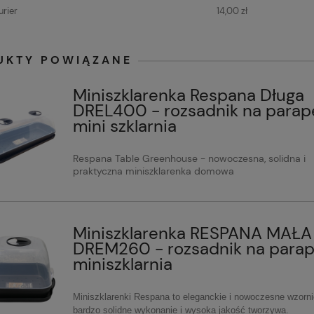
rier
14,00 zł
UKTY POWIĄZANE
Miniszklarenka Respana Długa
DREL400 - rozsadnik na parape
mini szklarnia
Respana Table Greenhouse - nowoczesna, solidna i
praktyczna miniszklarenka domowa
Miniszklarenka RESPANA MAŁA
DREM260 - rozsadnik na parap
miniszklarnia
Miniszklarenki Respana to eleganckie i nowoczesne wzorni
bardzo solidne wykonanie i wysoka jakość tworzywa.