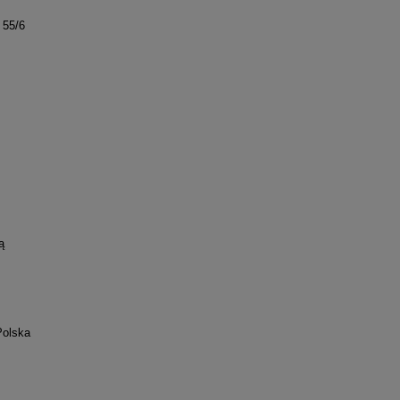
 55/6
ą
Polska