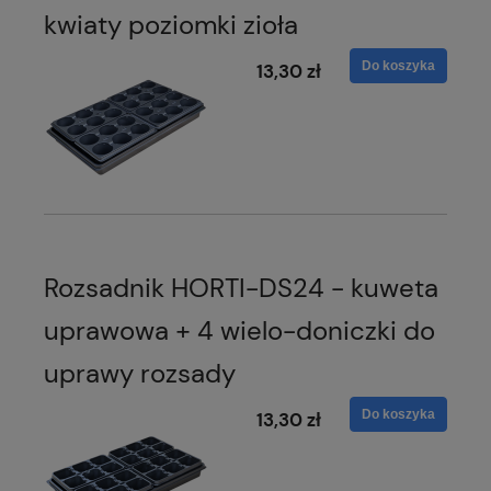
kwiaty poziomki zioła
Do koszyka
13,30 zł
Rozsadnik HORTI-DS24 - kuweta
uprawowa + 4 wielo-doniczki do
uprawy rozsady
Do koszyka
13,30 zł