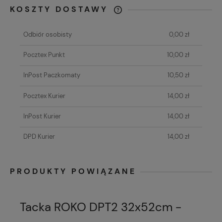
KOSZTY DOSTAWY
KAŻDE ZAMÓWIENIE O WARTOŚCI
POWYŻEJ 80 ZŁ WYSYŁAMY GRATIS!
Odbiór osobisty
0,00 zł
Pocztex Punkt
10,00 zł
InPost Paczkomaty
10,50 zł
Pocztex Kurier
14,00 zł
InPost Kurier
14,00 zł
DPD Kurier
14,00 zł
PRODUKTY POWIĄZANE
Tacka ROKO DPT2 32x52cm -