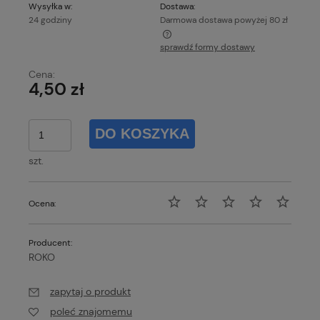
Wysyłka w:
Dostawa:
24 godziny
Darmowa dostawa powyżej 80 zł
sprawdź formy dostawy
Każde zamówienie o wartości powyżej 80 zł wysyłamy
gratis!
Cena:
4,50 zł
DO KOSZYKA
szt.
Ocena:
Producent:
ROKO
zapytaj o produkt
poleć znajomemu