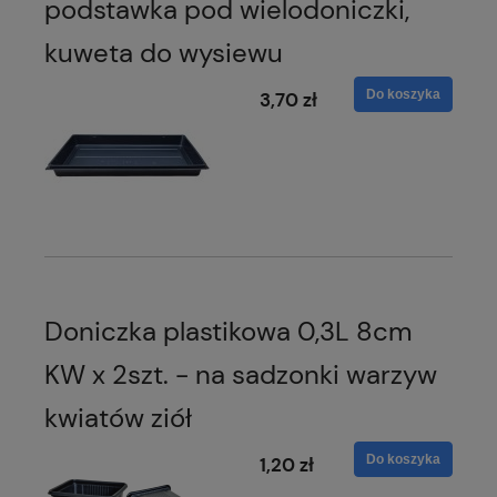
podstawka pod wielodoniczki,
kuweta do wysiewu
Do koszyka
3,70 zł
Doniczka plastikowa 0,3L 8cm
KW x 2szt. - na sadzonki warzyw
kwiatów ziół
Do koszyka
1,20 zł