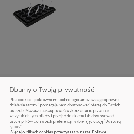
Dbamy o Twoją prywatność
HORTICENTER.PL
Pliki cookies i pokrewne im technologie umożliwiają poprawne
działanie strony i pomagają nam dostosować ofertę do Twoich
potrzeb. Możesz zaakceptować wykorzystanie przez nas
INFORMACJE ZAKUPOWE
wszystkich tych plików i przejść do sklepu lub dostosować
użycie plików do swoich preferencji, wybierając opcję "Dostosuj
MOJE KONTO
zgody".
Więcej o plikach cookies przeczytasz w naszej Polityce