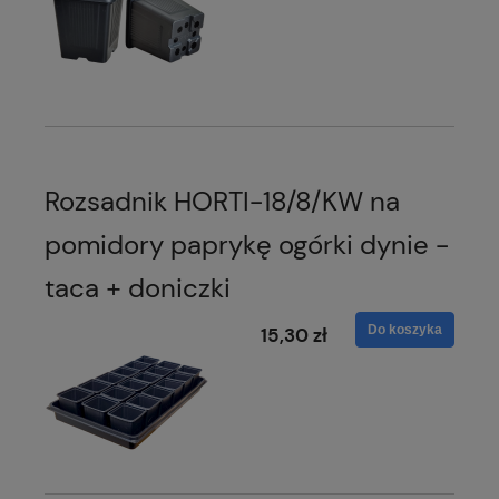
Rozsadnik HORTI-18/8/KW na
pomidory paprykę ogórki dynie -
taca + doniczki
Do koszyka
15,30 zł