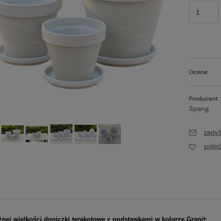
Ocena:
Producent:
Spang
zapyt
pole
żnej wielkości doniczki terakotowe z podstawkami w kolorze Granit: