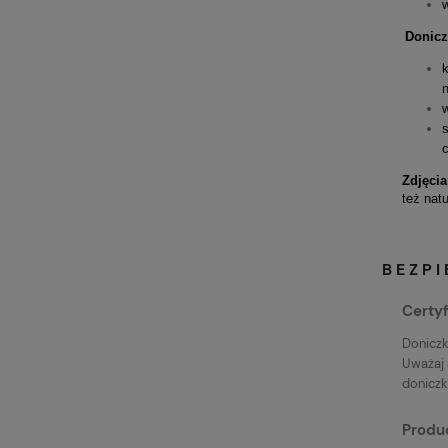
Donicz
k
c
Zdjęci
też nat
BEZP
Certyf
Doniczk
Uważaj 
doniczkę
Produ