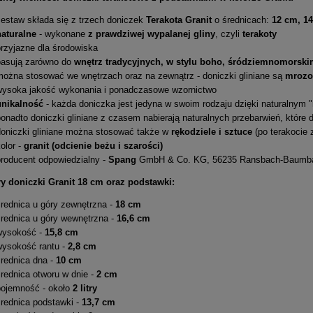
zestaw składa się z trzech doniczek
Terakota Granit
o średnicach:
12 cm, 1
naturalne
- wykonane
z prawdziwej wypalanej gliny
, czyli
terakoty
przyjazne dla środowiska
pasują zarówno do
wnętrz tradycyjnych, w stylu boho, śródziemnomorskim
można stosować we wnętrzach oraz na zewnątrz - doniczki gliniane są
mrozo
wysoka jakość wykonania i
ponadczasowe wzornictwo
unikalność
- każda doniczka jest jedyna w swoim rodzaju dzięki naturalnym "
onadto doniczki gliniane z czasem nabierają naturalnych przebarwień, które d
doniczki gliniane można stosować także w
rękodziele i sztuce
(po terakocie 
olor -
granit (odcienie beżu i szarości)
producent odpowiedzialny -
Spang
GmbH & Co. KG, 56235 Ransbach-Baumbac
y doniczki Granit 18 cm oraz podstawki:
średnica u góry zewnętrzna -
18 cm
średnica u góry wewnętrzna -
16,6 cm
wysokość -
15,8 cm
wysokość rantu -
2,8 cm
średnica dna -
10 cm
rednica otworu w dnie -
2 cm
pojemność - około
2 litry
średnica podstawki -
13,7 cm