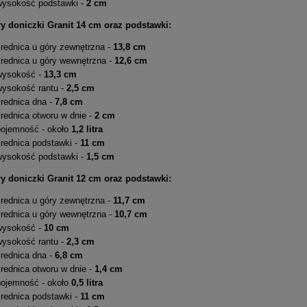
wysokość podstawki -
2 cm
y doniczki Granit 14 cm oraz podstawki:
średnica u góry zewnętrzna -
13,8 cm
średnica u góry wewnętrzna -
12,6 cm
wysokość -
13,3 cm
wysokość rantu -
2,5 cm
średnica dna -
7,8 cm
rednica otworu w dnie -
2 cm
pojemność - około
1,2 litra
średnica podstawki -
11 cm
wysokość podstawki -
1,5 cm
y doniczki Granit 12 cm oraz podstawki:
średnica u góry zewnętrzna -
11,7 cm
średnica u góry wewnętrzna -
10,7 cm
wysokość -
10 cm
wysokość rantu -
2,3 cm
średnica dna -
6,8 cm
rednica otworu w dnie -
1,4 cm
pojemność - około
0,5 litra
średnica podstawki -
11 cm