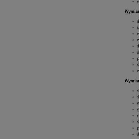
Wymiar
ś
Wymiar
ś