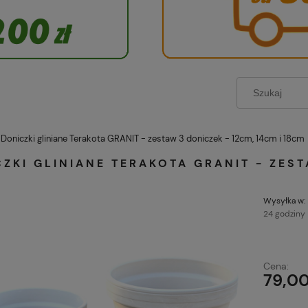
Doniczki gliniane Terakota GRANIT - zestaw 3 doniczek - 12cm, 14cm i 18cm
ZKI GLINIANE TERAKOTA GRANIT - ZEST
Wysyłka w:
24 godziny
Każde zamówienie
Cena:
zł wysyłamy grati
79,00