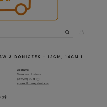
AW 3 DONICZEK - 12CM, 14CM I
Dostawa:
Darmowa dostawa
powyżej 80 zł
sprawdź formy dostawy
 o wartości powyżej 80
s!
 zł