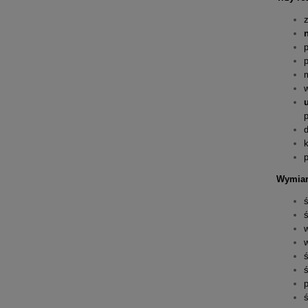
p
k
Wymiar
ś