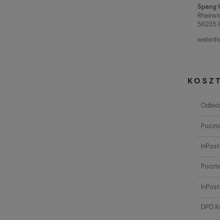
Spang 
Rheinst
56235 
webinf
KOSZ
Odbiór
Poczte
InPos
Poczte
InPost
DPD Ku