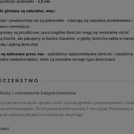
wysokość podstawki -
1,5 cm
ki gliniane są naturalne, więc:
olor i powierzchnia nie są jednorodne - zdarzają się naturalne przebarwienia i 
nieco ciemniejsza
wymiary są przybliżone, poszczególne doniczki mogą się minimalnie różnić
są kruche, ale pakujemy je bardzo starannie, a gdyby doniczka pękła w tran
ałą i piękną doniczkę!
a są wykonane przez nas
- wybraliśmy reprezentatywne doniczki i staraliśmy
uralne niedoskonałości, które są normalne na tego typu doniczkach.
IECZEŃSTWO
ikaty i ostrzeżenie bezpieczeństwa
i przeznaczone są do uprawy roślin. Używaj zgodnie z przeznaczeniem. Ustaw
na ostre krawędzie. Chroń przed dziećmi poniżej 3 roku życia. Przechowuj w
 do utylizacji lub jeśli to możliwe do recyklingu.
cent