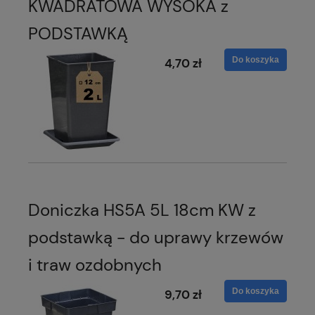
KWADRATOWA WYSOKA z
PODSTAWKĄ
Do koszyka
4,70 zł
Doniczka HS5A 5L 18cm KW z
podstawką - do uprawy krzewów
i traw ozdobnych
Do koszyka
9,70 zł