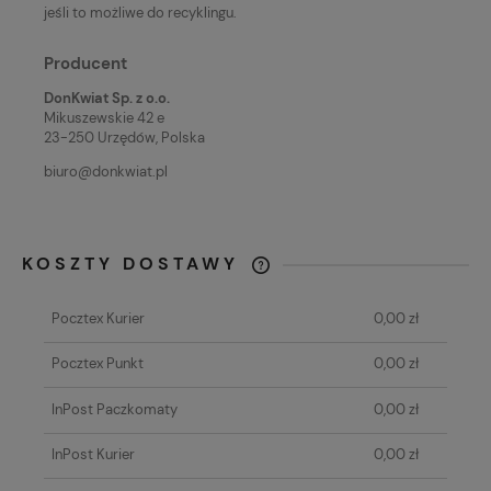
jeśli to możliwe do recyklingu.
Producent
DonKwiat Sp. z o.o.
Mikuszewskie 42 e
23-250 Urzędów, Polska
biuro@donkwiat.pl
KOSZTY DOSTAWY
KAŻDE ZAMÓWIENIE O WARTOŚCI
POWYŻEJ 80 ZŁ WYSYŁAMY GRATIS!
Pocztex Kurier
0,00 zł
Pocztex Punkt
0,00 zł
InPost Paczkomaty
0,00 zł
InPost Kurier
0,00 zł