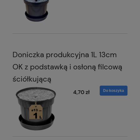
Doniczka produkcyjna 1L 13cm
OK z podstawką i osłoną filcową
ściółkującą
Do koszyka
4,70 zł