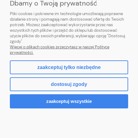
Dbamy o Twoją prywatność
Doniczka produkcyjna 4L 20cm
Pliki cookies i pokrewne im technologie umożliwiają poprawne
OK WYSOKA z PODSTAWKĄ - na
działanie strony i pomagają nam dostosować ofertę do Twoich
potrzeb. Możesz zaakceptować wykorzystanie przez nas
wszystkich tych plików i przejść do sklepu lub dostosować
iglaki, tuje, róże
użycie plików do swoich preferencji, wybierając opcję "Dostosuj
zgody".
Do koszyka
6,50 zł
Więcej o plikach cookies przeczytasz w naszej Polityce
prywatności.
zaakceptuj tylko niezbędne
dostosuj zgody
zaakceptuj wszystkie
Doniczka produkcyjna z
podstawką 12L 30cm RS12 do
pomidorów choinki krzewów