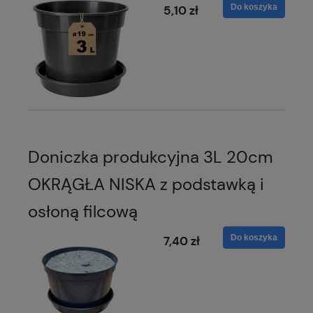
Do koszyka
5,10 zł
Doniczka produkcyjna 3L 20cm
OKRĄGŁA NISKA z podstawką i
osłoną filcową
Do koszyka
7,40 zł