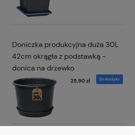
Doniczka produkcyjna duża 30L
42cm okrągła z podstawką -
donica na drzewko
Do koszyka
25,90 zł