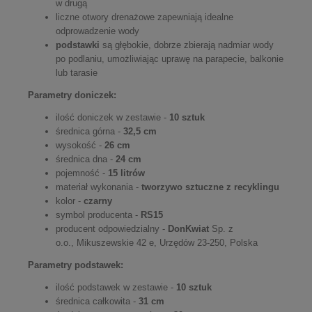
w drugą
liczne otwory drenażowe zapewniają idealne
odprowadzenie wody
podstawki
są głębokie, dobrze zbierają nadmiar wody
po podlaniu, umożliwiając uprawę na parapecie, balkonie
lub tarasie
Parametry doniczek:
ilość doniczek w zestawie -
10 sztuk
średnica górna -
32,5 cm
wysokość -
26 cm
średnica dna -
24 cm
pojemność -
15 litrów
materiał wykonania -
tworzywo sztuczne z recyklingu
kolor -
czarny
symbol producenta -
RS15
producent odpowiedzialny -
DonKwiat
Sp. z
o.o., Mikuszewskie 42 e, Urzędów 23-250, Polska
Parametry podstawek:
ilość podstawek w zestawie -
10 sztuk
średnica całkowita -
31 cm