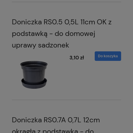
Doniczka RS0.5 0,5L 11cm OK z
podstawką - do domowej
uprawy sadzonek
Do koszyka
3,10 zł
Doniczka RS0.7A 0,7L 12cm
okrągła z podstawką - do