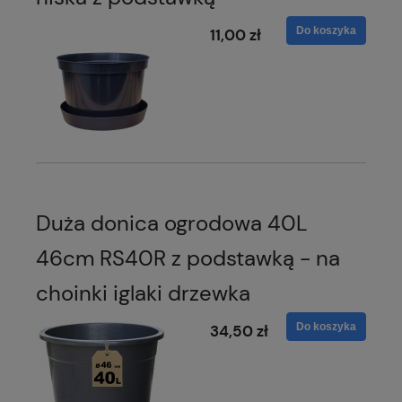
Do koszyka
11,00 zł
Duża donica ogrodowa 40L
46cm RS40R z podstawką - na
choinki iglaki drzewka
Do koszyka
34,50 zł