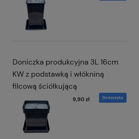
Doniczka produkcyjna 3L 16cm
KW z podstawką i włókniną
filcową ściółkującą
Do koszyka
9,90 zł