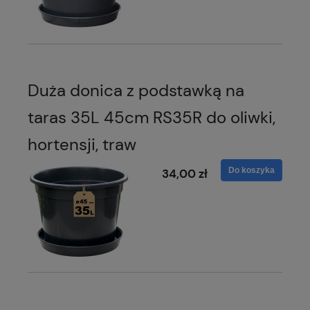
Duża donica z podstawką na
taras 35L 45cm RS35R do oliwki,
hortensji, traw
Do koszyka
34,00 zł