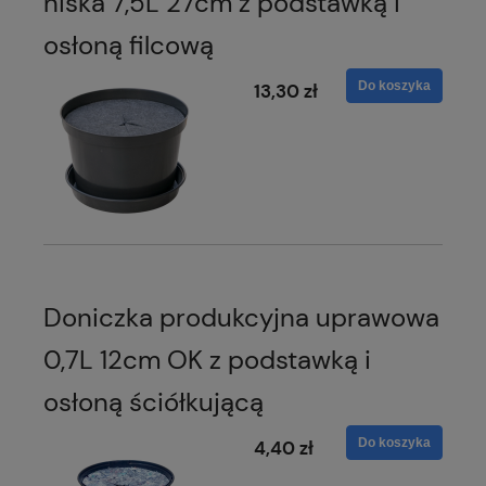
niska 7,5L 27cm z podstawką i
osłoną filcową
Do koszyka
13,30 zł
Doniczka produkcyjna uprawowa
0,7L 12cm OK z podstawką i
osłoną ściółkującą
Do koszyka
4,40 zł