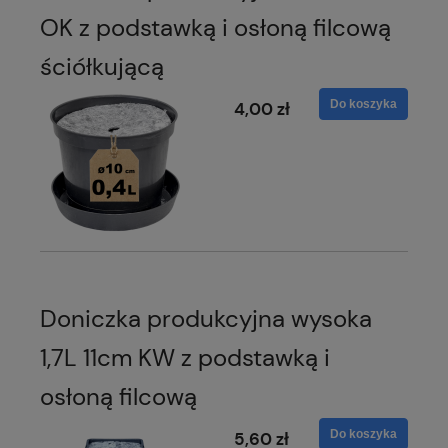
OK z podstawką i osłoną filcową
ściółkującą
Do koszyka
4,00 zł
Doniczka produkcyjna wysoka
1,7L 11cm KW z podstawką i
osłoną filcową
Do koszyka
5,60 zł