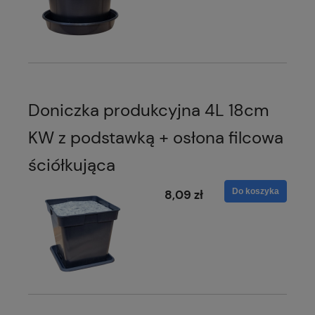
Doniczka produkcyjna 4L 18cm
KW z podstawką + osłona filcowa
ściółkująca
Do koszyka
8,09 zł