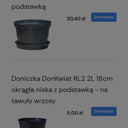
podstawką
Do koszyka
20,40 zł
Doniczka DonKwiat RL2 2L 18cm
okrągła niska z podstawką - na
tawuły wrzosy
Do koszyka
5,00 zł