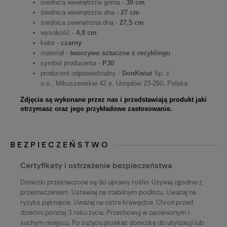
średnica wewnętrzna górna -
30 cm
średnica wewnętrzna dna -
27 cm
średnica zewnętrzna dna -
27,5 cm
wysokość -
4,8 cm
kolor -
czarny
materiał -
tworzywo sztuczne z recyklingu
symbol producenta -
P30
producent odpowiedzialny -
DonKwiat
Sp. z
o.o., Mikuszewskie 42 e, Urzędów 23-250, Polska
Zdjęcia są wykonane przez nas i przedstawiają produkt jaki
otrzymasz oraz jego przykładowe zastosowanie.
BEZPIECZEŃSTWO
Certyfikaty i ostrzeżenie bezpieczeństwa
Doniczki przeznaczone są do uprawy roślin. Używaj zgodnie z
przeznaczeniem. Ustawiaj na stabilnym podłożu. Uważaj na
ryzyko pęknięcia. Uważaj na ostre krawędzie. Chroń przed
dziećmi poniżej 3 roku życia. Przechowuj w zacienionym i
suchym miejscu. Po zużyciu przekaż doniczkę do utylizacji lub