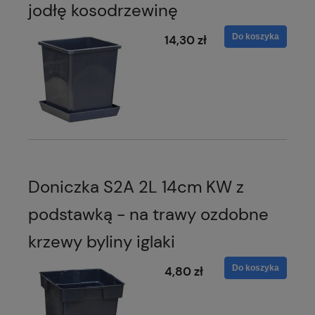
jodłę kosodrzewinę
Do koszyka
14,30 zł
Doniczka S2A 2L 14cm KW z
podstawką - na trawy ozdobne
krzewy byliny iglaki
Do koszyka
4,80 zł