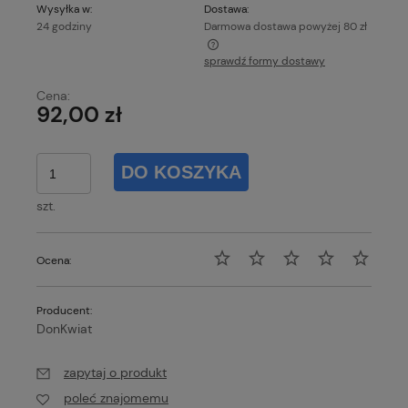
Wysyłka w:
Dostawa:
24 godziny
Darmowa dostawa powyżej 80 zł
sprawdź formy dostawy
Każde zamówienie o wartości powyżej 80 zł wysyłamy
gratis!
Cena:
92,00 zł
DO KOSZYKA
szt.
Ocena:
Producent:
DonKwiat
zapytaj o produkt
poleć znajomemu