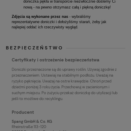
doniczka pękła w transporcie niezwłocznie doślemy Ci
nową - na pewno otrzymasz całą i piękną doniczkę!
Zdjęcia są wykonane przez nas
- wybraliśmy
reprezentatywne doniczki i dołożyliśmy starań, żeby jak
najlepiej oddać ich rzeczywisty wygląd.
BEZPIECZEŃSTWO
Certyfikaty i ostrzeżenie bezpieczeństwa
Doniczki przeznaczone są do uprawy roślin. Używaj zgodnie z
przeznaczeniem. Ustawiaj na stabilnym podłożu. Uważaj na
ryzyko pęknięcia. Uważaj na ostre krawędzie. Chroń przed
dziećmi poniżej 3 roku życia. Przechowuj w zacienionym i
suchym miejscu. Po zużyciu przekaż doniczkę do utylizacji lub
jeśli to możliwe do recyklingu.
Producent
Spang GmbH & Co. KG
Rheinstraße 113-120