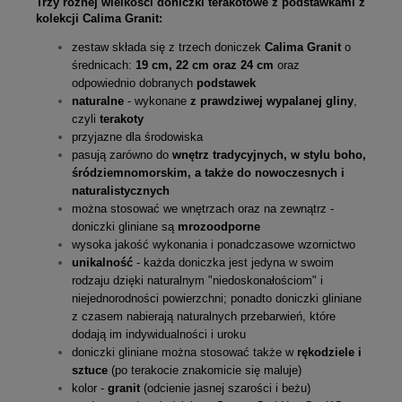
Trzy różnej wielkości doniczki terakotowe z podstawkami z
kolekcji Calima Granit:
zestaw składa się z trzech doniczek
Calima Granit
o
średnicach:
19 cm, 22 cm oraz 24 cm
oraz
odpowiednio dobranych
podstawek
naturalne
- wykonane
z prawdziwej wypalanej gliny
,
czyli
terakoty
przyjazne dla środowiska
pasują zarówno do
wnętrz tradycyjnych, w stylu boho,
śródziemnomorskim, a także do nowoczesnych i
naturalistycznych
można stosować we wnętrzach oraz na zewnątrz -
doniczki gliniane są
mrozoodporne
wysoka jakość wykonania i
ponadczasowe wzornictwo
unikalność
- każda doniczka jest jedyna w swoim
rodzaju dzięki naturalnym "niedoskonałościom" i
niejednorodności powierzchni; ponadto doniczki gliniane
z czasem nabierają naturalnych przebarwień, które
dodają im indywidualności i uroku
doniczki gliniane można stosować także w
rękodziele i
sztuce
(po terakocie znakomicie się maluje)
kolor -
granit
(odcienie jasnej szarości i beżu)