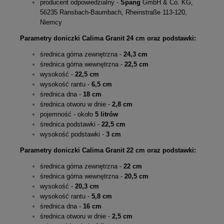
producent odpowiedzialny -
Spang
GmbH & Co. KG,
56235 Ransbach-Baumbach, Rheinstraße 113-120,
Niemcy
Parametry doniczki Calima Granit 24 cm oraz podstawki:
średnica górna zewnętrzna -
24,3 cm
średnica górna wewnętrzna -
22,5 cm
wysokość -
22,5 cm
wysokość rantu -
6,5 cm
średnica dna -
18 cm
średnica otworu w dnie -
2,8 cm
pojemność - około
5 litrów
średnica podstawki -
22,5 cm
wysokość podstawki -
3 cm
Parametry doniczki Calima Granit 22 cm oraz podstawki:
średnica górna zewnętrzna -
22 cm
średnica górna wewnętrzna -
20,5 cm
wysokość -
20,3 cm
wysokość rantu -
5,8 cm
średnica dna -
16 cm
średnica otworu w dnie -
2,5 cm