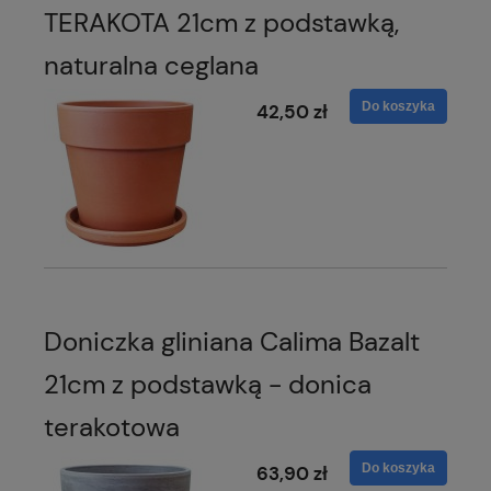
TERAKOTA 21cm z podstawką,
naturalna ceglana
Do koszyka
42,50 zł
Doniczka gliniana Calima Bazalt
21cm z podstawką - donica
terakotowa
Do koszyka
63,90 zł