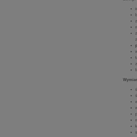
z
w
Wymiar
k