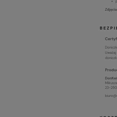
Zdjęcia
BEZP
Certyf
Doniczk
Uważaj 
doniczkę
Produ
DonKwia
Mikusze
23-250
biuro@