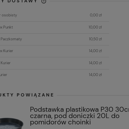
TY DOSTAWY
KAŻDE ZAMÓWIENIE O
 osobisty
0,00 zł
WARTOŚCI POWYŻEJ 80 ZŁ
WYSYŁAMY GRATIS!
x Punkt
10,00 zł
t Paczkomaty
10,50 zł
x Kurier
14,00 zł
 Kurier
14,00 zł
rier
14,00 zł
UKTY POWIĄZANE
Podstawka plastikowa P30 30
czarna, pod doniczki 20L do
pomidorów choinki