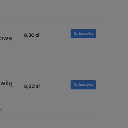
Do koszyka
8,30 zł
cowa
awką
Do koszyka
8,50 zł
ką