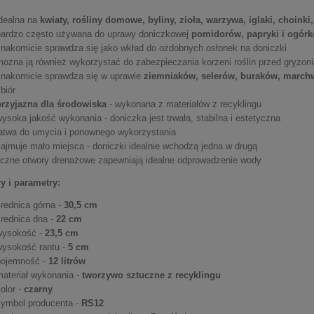
idealna na
kwiaty, rośliny domowe, byliny, zioła, warzywa, iglaki, choinki
bardzo często używana do uprawy doniczkowej
pomidorów, papryki i ogór
znakomicie sprawdza się jako wkład do ozdobnych osłonek na doniczki
można ją również wykorzystać do zabezpieczania korzeni roślin przed gryzon
znakomicie sprawdza się w uprawie
ziemniaków, selerów, buraków, marchwi
biór
przyjazna dla środowiska
- wykonana z materiałów z recyklingu
ysoka jakość wykonania - doniczka jest trwała, stabilna i estetyczna
łatwa do umycia i ponownego wykorzystania
zajmuje mało miejsca - doniczki idealnie wchodzą jedna w drugą
liczne otwory drenażowe zapewniają idealne odprowadzenie wody
y i parametry:
średnica górna -
30,5 cm
średnica dna -
22 cm
wysokość -
23,5 cm
wysokość rantu -
5 cm
pojemność -
12 litrów
materiał wykonania -
tworzywo sztuczne z recyklingu
olor -
czarny
symbol producenta -
RS12