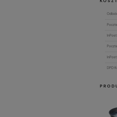
KOSZ
Odbiór
Poczte
InPos
Poczte
InPost
DPD Ku
PROD