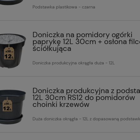
Podstawka plastikowa - czarna
Doniczka na pomidory ogórki
paprykę 12L 30cm + osłona fil
ściółkująca
Doniczka produkcyjna okrągła duża - 12L
Doniczka produkcyjna z podst
12L 30cm RS12 do pomidorów
choinki krzewów
Duża doniczka okrągła - 12L z dopasowaną podstaw