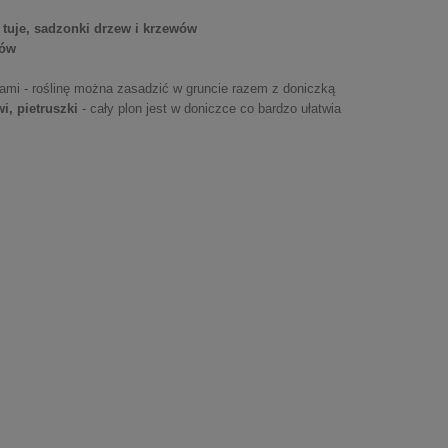
, tuje, sadzonki drzew i krzewów
ków
iami - roślinę można zasadzić w gruncie razem z doniczką
, pietruszki
- cały plon jest w doniczce co bardzo ułatwia