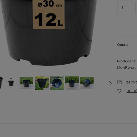
Ocena:
Producent:
DonKwiat
zapyt
pole