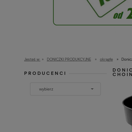
Jesteś w:
»
DONICZKI PRODUKCYJNE
»
okrągłe
»
Donic
DONI
PRODUCENCI
CHOI