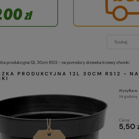
zka produkcyjna 12L 30cm RS12 - na pomidory drzewka krzewy choinki
CZKA PRODUKCYJNA 12L 30CM RS12 - N
NKI
Wysyłka w:
24 godziny
Każde zamówienie
Cena:
zł wysyłamy grati
5,50 