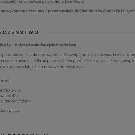
producent - renomowana polska firma
Don-Kwiat
 są wykonane przez nas i przedstawiają dokładnie taką doniczkę jaką ot
IECZEŃSTWO
ikaty i ostrzeżenie bezpieczeństwa
i przeznaczone są do uprawy roślin. Używaj zgodnie z przeznaczeniem. Ustaw
na ostre krawędzie. Chroń przed dziećmi poniżej 3 roku życia. Przechowuj w
 do utylizacji lub jeśli to możliwe do recyklingu.
cent
t Sp. z o.o.
wskie 42 e
 Urzędów, Polska
donkwiat.pl