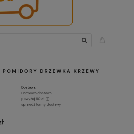
A POMIDORY DRZEWKA KRZEWY
Dostawa:
Darmowa dostawa
powyżej 80 zł
sprawdź formy dostawy
 o wartości powyżej 80
s!
zł