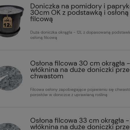
Doniczka na pomidory i papryk
30cm OK z podstawką i osłoną
filcową
Duża doniczka okrągła - 12L z dopasowaną podstawk
osłoną filcową
Osłona filcowa 30 cm okrągła -
włóknina na duże doniczki prz
chwastom
Filcowa osłony zapobiegające pojawieniu się chwast
porostów w doniczce z uprawianą rośliną
Osłona filcowa 33 cm okrągła -
włóknina na duże doniczki prz